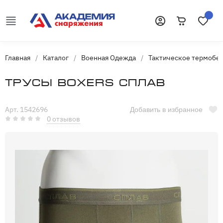
Корзина
Избранн
Войти
Главная
/
Каталог
/
Военная Одежда
/
Тактическое термобе
Трусы Boxers Сплав
Арт. 1542696
Добавить в избранное
0 отзывов