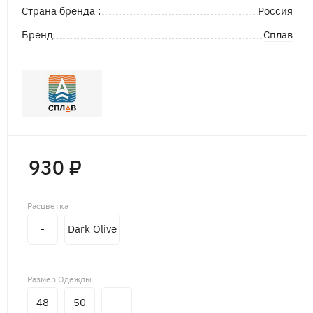
Страна бренда :
Россия
Сплав
Бренд
930 ₽
Расцветка
-
Dark Olive
Размер Одежды
48
50
-