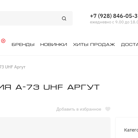
+7 (928) 846-05-
ежедневно с 9.00 до 18.
й
Бренды
Новинки
Хиты продаж
Дост
73 UHF Аргут
я А-73 UHF Аргут
Добавить в избранное
Катег