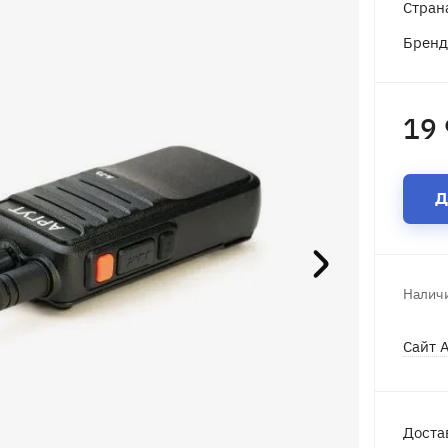
Стран
Брен
19 
Д
Наличи
Сайт 
Доста