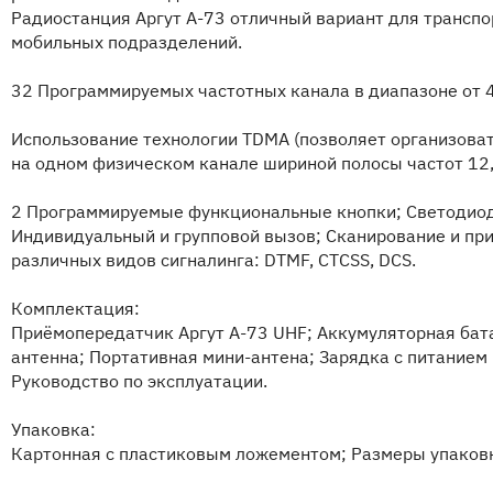
Радиостанция Аргут А-73 отличный вариант для транспо
мобильных подразделений.
32 Программируемых частотных канала в диапазоне от 
Использование технологии TDMA (позволяет организова
на одном физическом канале шириной полосы частот 12,
2 Программируемые функциональные кнопки; Светодиод
Индивидуальный и групповой вызов; Сканирование и пр
различных видов сигналинга: DTMF, CTCSS, DCS.
Комплектация:
Приёмопередатчик Аргут А-73 UHF; Аккумуляторная бата
антенна; Портативная мини-антена; Зарядка с питанием 2
Руководство по эксплуатации.
Упаковка:
Картонная с пластиковым ложементом; Размеры упаковк