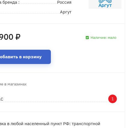
а бренда :
Россия
Аргут
д
900 ₽
Наличие:
мало
обавить в корзину
е в магазинах
АС
1
вка в любой населенный пункт РФ: транспортной