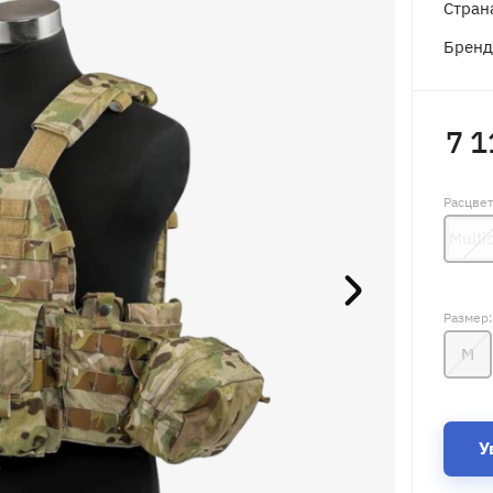
Стран
Брен
7 1
Расцве
Multi
Размер
M
У