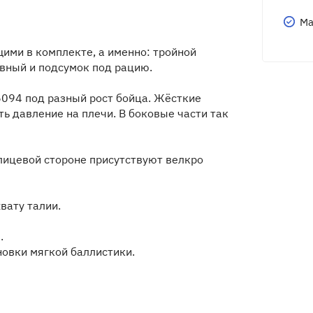
Ма
ими в комплекте, а именно: тройной
вный и подсумок под рацию.
6094 под разный рост бойца. Жёсткие
ь давление на плечи. В боковые части так
лицевой стороне присутствуют велкро
вату талии.
.
новки мягкой баллистики.