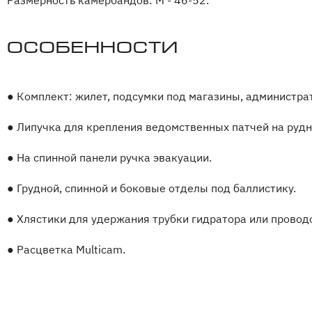
Размерность камербандов: M - 46-52.
Особенности
●
Комплект: жилет, подсумки под магазины, администра
●
Липучка для крепления ведомственных патчей на рудн
●
На спинной панели ручка эвакуации.
●
Грудной, спинной и боковые отделы под баллистику.
●
Хлястики для удержания трубки гидратора или провод
●
Расцветка Multicam.