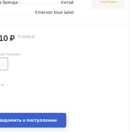
а бренда :
Китай
Emerson blue label
д
10 ₽
7 900 ₽
тка
: Multicam
cam
: M
ведомить о поступлении