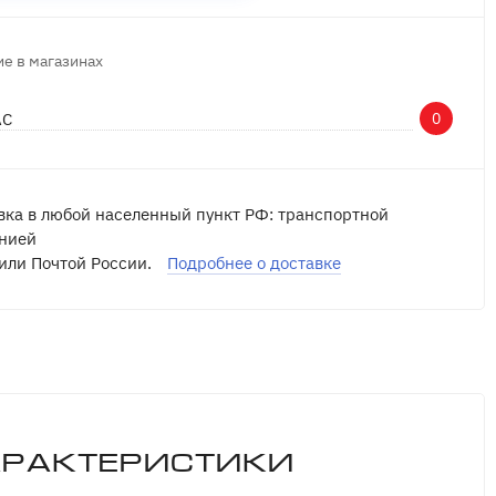
е в магазинах
АС
0
вка в любой населенный пункт РФ: транспортной
нией
или Почтой России.
Подробнее о доставке
арактеристики