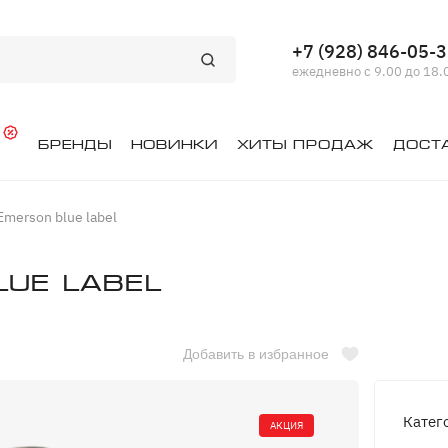
+7 (928) 846-05-
ежедневно с 9.00 до 18.
й
Бренды
Новинки
Хиты продаж
Дост
merson blue label
ue label
Добавить в избранное
Катег
АКЦИЯ