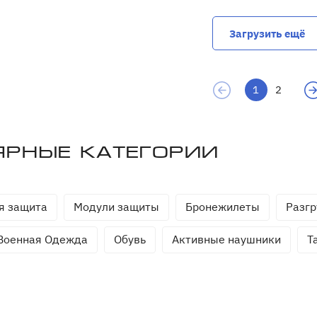
Загрузить ещё
1
2
ярные категории
я защита
Модули защиты
Бронежилеты
Разгр
Военная Одежда
Обувь
Активные наушники
Т