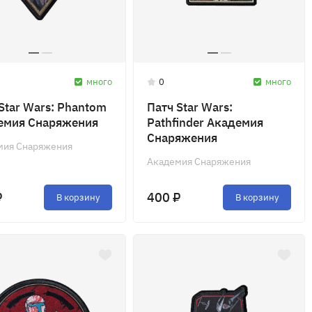
много
0
много
Star Wars: Phantom
Патч Star Wars:
емия Снаряжения
Pathfinder Академия
Снаряжения
мия Снаряжения
Академия Снаряжения
₽
400 ₽
В корзину
В корзину