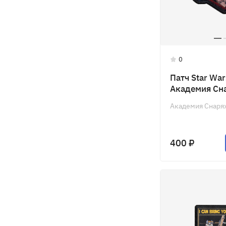
0
Патч Star War
Академия Сн
Академия Снаря
400 ₽