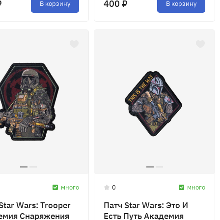
₽
400 ₽
В корзину
В корзину
много
0
много
Star Wars: Trooper
Патч Star Wars: Это И
емия Снаряжения
Есть Путь Академия