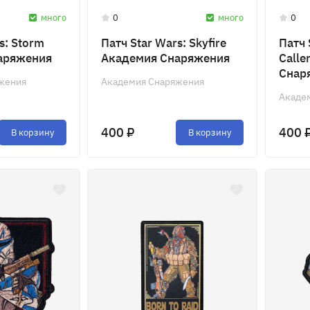
много
0
много
0
s: Storm
Патч Star Wars: Skyfire
Патч 
аряжения
Академия Снаряжения
Calle
Снар
жения
Академия Снаряжения
Акаде
400 ₽
400 
В корзину
В корзину