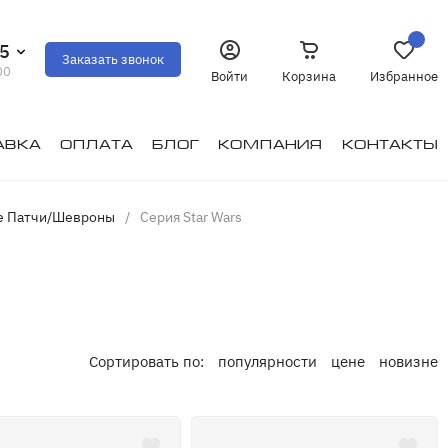
35
Заказать звонок
00
Войти
Корзина
Избранное
авка
Оплата
Блог
Компания
Контакты
е Патчи/Шевроны
/
Cерия Star Wars
Сортировать по:
популярности
цене
новизне