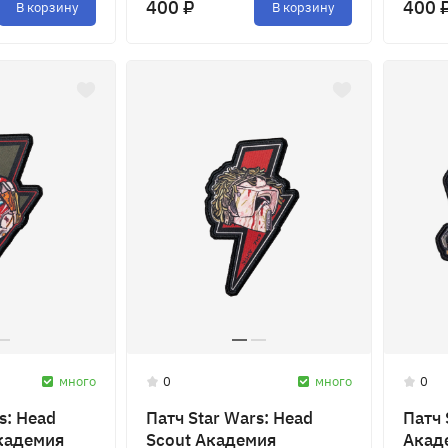
400 ₽
400 
В корзину
В корзину
много
0
много
0
s: Head
Патч Star Wars: Head
Патч 
кадемия
Scout Академия
Акад