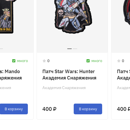
много
0
много
0
rs: Mando
Патч Star Wars: Hunter
Патч 
аряжения
Академия Снаряжения
Акад
жения
Академия Снаряжения
Акаде
400 ₽
400 
В корзину
В корзину