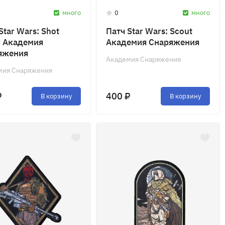
много
0
много
Star Wars: Shot
Патч Star Wars: Scout
r Академия
Академия Снаряжения
яжения
Академия Снаряжения
мия Снаряжения
₽
400 ₽
В корзину
В корзину