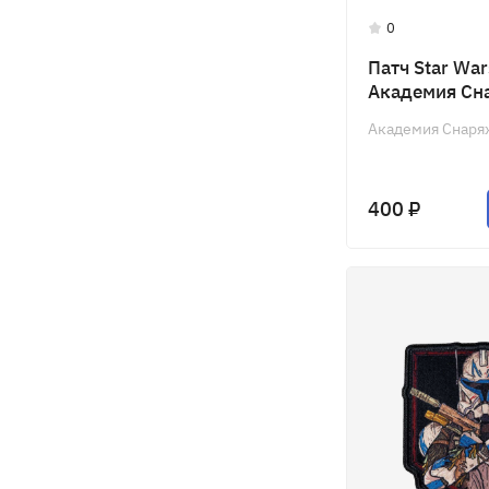
0
Патч Star War
Академия Сн
Академия Снаря
400 ₽