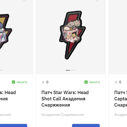
много
0
много
0
s: Head
Патч Star Wars: Head
Патч 
мия
Shot Call Академия
Capta
Снаряжения
Снар
жения
Академия Снаряжения
Акаде