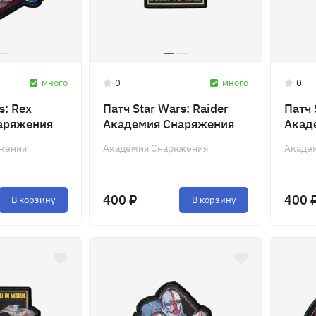
много
0
много
0
s: Rex
Патч Star Wars: Raider
Патч 
аряжения
Академия Снаряжения
Акад
жения
Академия Снаряжения
Акаде
400 ₽
400 
В корзину
В корзину