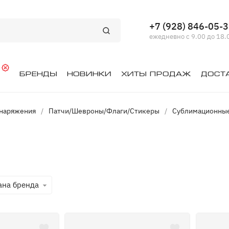
+7 (928) 846-05-
ежедневно с 9.00 до 18.
й
Бренды
Новинки
Хиты продаж
Дост
снаряжения
/
Патчи/Шевроны/Флаги/Стикеры
/
Сублимационны
ана бренда