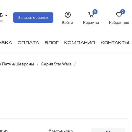
0
0
35
Заказать звонок
00
Войти
Корзина
Избранное
авка
Оплата
Блог
Компания
Контакты
е Патчи/Шевроны
/
Cерия Star Wars
/
Аксессуары
ория