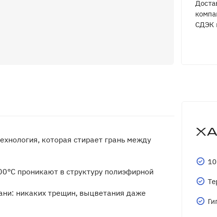
Доста
компа
СДЭК 
Х
ехнология, которая стирает грань между
10
00°C проникают в структуру полиэфирной
Те
кани: никаких трещин, выцветания даже
Ги