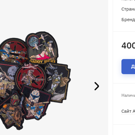
Стран
Брен
40
Д
Наличи
Сайт 