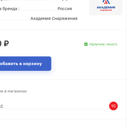
а бренда :
Россия
Академия Снаряжения
д
0 ₽
Наличие:
много
обавить в корзину
е в магазинах
АС
95