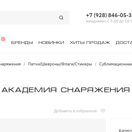
+7 (928) 846-05-
ежедневно с 9.00 до 18.
й
Бренды
Новинки
Хиты продаж
Дост
снаряжения
/
Патчи/Шевроны/Флаги/Стикеры
/
Сублимационны
e Академия Снаряжения
Добавить в избранное
Катег