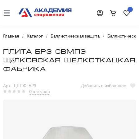
Корзина
Избранн
Войти
Главная
/
Каталог
/
Баллистическая защита
/
Баллистически
Плита БР3 СВМПЭ
Щёлковская Шелкоткацкая
Фабрика
Арт. ЩШТФ-БР3
Добавить в избранное
0 отзывов